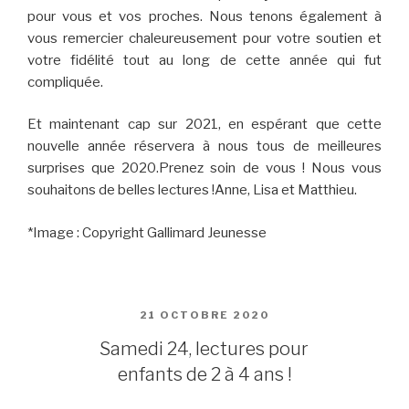
pour vous et vos proches. Nous tenons également à
vous remercier chaleureusement pour votre soutien et
votre fidélité tout au long de cette année qui fut
compliquée.
Et maintenant cap sur 2021, en espérant que cette
nouvelle année réservera à nous tous de meilleures
surprises que 2020.Prenez soin de vous ! Nous vous
souhaitons de belles lectures !Anne, Lisa et Matthieu.
*Image : Copyright Gallimard Jeunesse
PUBLIÉ
21 OCTOBRE 2020
LE
Samedi 24, lectures pour
enfants de 2 à 4 ans !