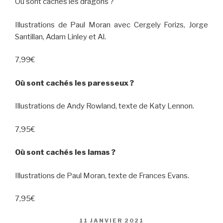
Où sont cachés les dragons ?
Illustrations de Paul Moran avec Cergely Forizs, Jorge
Santillan, Adam Linley et Al.
7,99€
Où sont cachés les paresseux ?
Illustrations de Andy Rowland, texte de Katy Lennon.
7,95€
Où sont cachés les lamas ?
Illustrations de Paul Moran, texte de Frances Evans.
7,95€
PUBLIÉ
11 JANVIER 2021