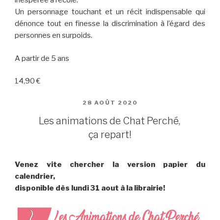
inespérée à l’école.
Un personnage touchant et un récit indispensable qui
dénonce tout en finesse la discrimination à l’égard des
personnes en surpoids.
A partir de 5 ans
14,90 €
PUBLIÉ
28 AOÛT 2020
LE
Les animations de Chat Perché,
ça repart!
Venez vite chercher la version papier du
calendrier,
disponible dès lundi 31 aout à la librairie!