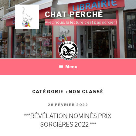
Aller
au
CHAT PERCHÉ
contenu
Avec nous, la lecture c'est pas sorcier !
principal
Menu
CATÉGORIE :
NON CLASSÉ
PUBLIÉ
28 FÉVRIER 2022
LE
***RÉVÉLATION NOMINÉS PRIX
SORCIÈRES 2022 ***