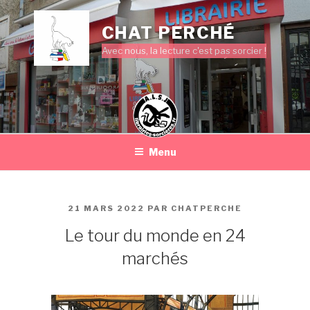
Aller
au
CHAT PERCHÉ
contenu
Avec nous, la lecture c'est pas sorcier !
principal
Menu
PUBLIÉ
21 MARS 2022
PAR
CHATPERCHE
LE
Le tour du monde en 24
marchés