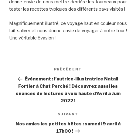
donne envie de nous mettre derrière les fourneaux pour
tester les recettes typiques des différents pays visités !
Magnifiquement illustré, ce voyage haut en couleur nous
fait saliver et nous donne envie de voyager à notre tour !
Une véritable évasion !
Navigation
PRÉCÉDENT
Article
de
précédent
Événement : l’autrice-illustratrice Natali
l’article
Fortier à Chat Perché ! Découvrez aussi les
séances de lectures à voix haute d’Avril à Juin
2022 !
SUIVANT
Article
suivant
Nos amies les petites bêtes : samedi 9 avril à
17h00 !