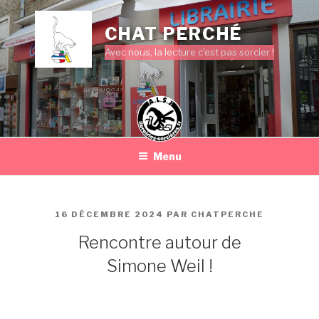
Aller
au
CHAT PERCHÉ
contenu
Avec nous, la lecture c'est pas sorcier !
principal
Menu
PUBLIÉ
16 DÉCEMBRE 2024
PAR
CHATPERCHE
LE
Rencontre autour de
Simone Weil !