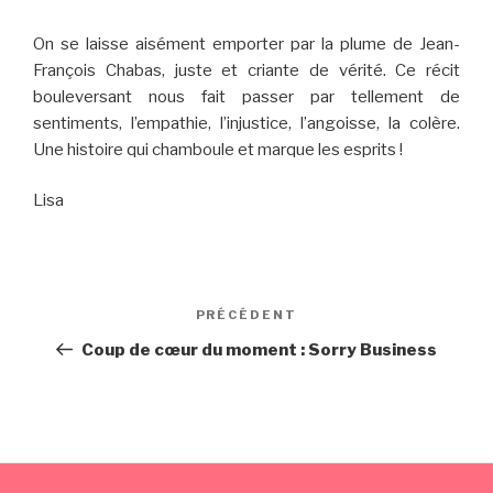
On se laisse aisément emporter par la plume de Jean-
François Chabas, juste et criante de vérité. Ce récit
bouleversant nous fait passer par tellement de
sentiments, l’empathie, l’injustice, l’angoisse, la colère.
Une histoire qui chamboule et marque les esprits !
Lisa
Navigation
PRÉCÉDENT
Article
de
précédent
Coup de cœur du moment : Sorry Business
l’article