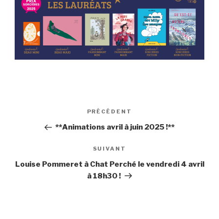
Navigation
PRÉCÉDENT
Article
de
précédent
**Animations avril à juin 2025 !**
l’article
SUIVANT
Article
suivant
Louise Pommeret à Chat Perché le vendredi 4 avril
à 18h30 !