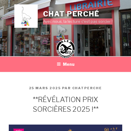
Aller
au
CHAT PERCHÉ
contenu
Avec nous, la lecture c'est pas sorcier !
principal
Menu
PUBLIÉ
25 MARS 2025
PAR
CHATPERCHE
LE
**RÉVÉLATION PRIX
SORCIÈRES 2025 !**