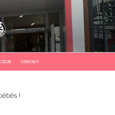
 CŒUR
CONTACT
bébés !