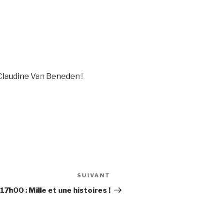
 Claudine Van Beneden !
SUIVANT
Article
suivant
7h00 : Mille et une histoires !