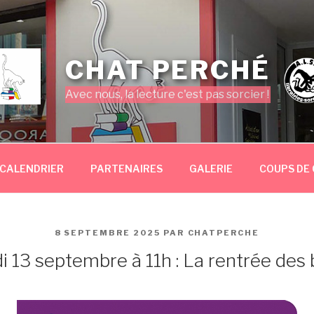
CHAT PERCHÉ
Avec nous, la lecture c'est pas sorcier !
CALENDRIER
PARTENAIRES
GALERIE
COUPS DE
PUBLIÉ
8 SEPTEMBRE 2025
PAR
CHATPERCHE
LE
 13 septembre à 11h : La rentrée des 