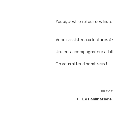
Youpi, c’est le retour des histoi
Venez assister aux lectures à
Un seul accompagnateur adulte 
On vous attend nombreux !
Navigation
PRÉC
de
Les animations 
l’article