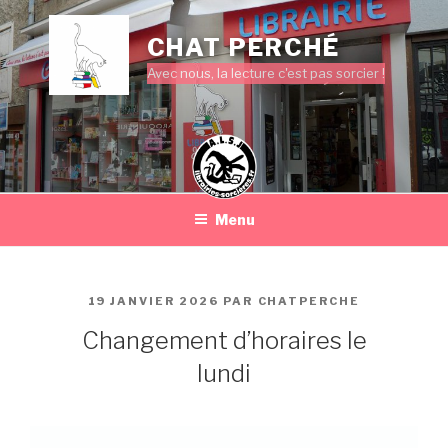
Aller
au
CHAT PERCHÉ
contenu
Avec nous, la lecture c'est pas sorcier !
principal
Menu
PUBLIÉ
19 JANVIER 2026
PAR
CHATPERCHE
LE
Changement d’horaires le
lundi