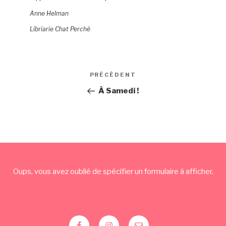
Anne Helman
Libriarie Chat Perché
Navigation
PRÉCÉDENT
Article
de
précédent
À Samedi !
l’article
Oups, vous avez oublié de spécifier un formulaire à afficher.
Facebook
Instagram
Mail