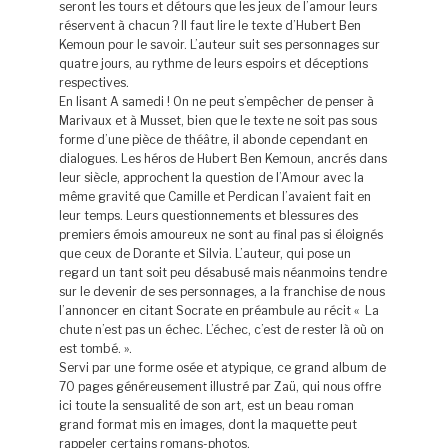
seront les tours et détours que les jeux de l’amour leurs
réservent à chacun ? Il faut lire le texte d’Hubert Ben
Kemoun pour le savoir. L’auteur suit ses personnages sur
quatre jours, au rythme de leurs espoirs et déceptions
respectives.
En lisant A samedi ! On ne peut s’empêcher de penser à
Marivaux et à Musset, bien que le texte ne soit pas sous
forme d’une pièce de théâtre, il abonde cependant en
dialogues. Les héros de Hubert Ben Kemoun, ancrés dans
leur siècle, approchent la question de l’Amour avec la
même gravité que Camille et Perdican l’avaient fait en
leur temps. Leurs questionnements et blessures des
premiers émois amoureux ne sont au final pas si éloignés
que ceux de Dorante et Silvia. L’auteur, qui pose un
regard un tant soit peu désabusé mais néanmoins tendre
sur le devenir de ses personnages, a la franchise de nous
l’annoncer en citant Socrate en préambule au récit « La
chute n’est pas un échec. L’échec, c’est de rester là où on
est tombé. ».
Servi par une forme osée et atypique, ce grand album de
70 pages généreusement illustré par Zaü, qui nous offre
ici toute la sensualité de son art, est un beau roman
grand format mis en images, dont la maquette peut
rappeler certains romans-photos.