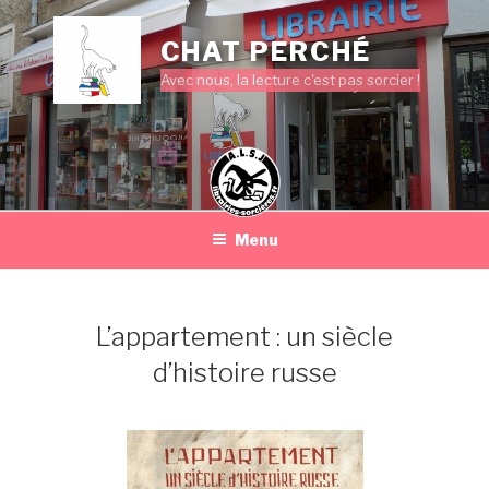
Aller
au
CHAT PERCHÉ
contenu
Avec nous, la lecture c'est pas sorcier !
principal
Menu
L’appartement : un siècle
d’histoire russe