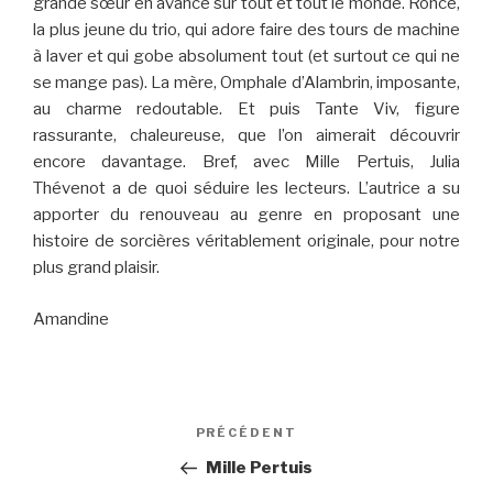
grande sœur en avance sur tout et tout le monde. Ronce,
la plus jeune du trio, qui adore faire des tours de machine
à laver et qui gobe absolument tout (et surtout ce qui ne
se mange pas). La mère, Omphale d’Alambrin, imposante,
au charme redoutable. Et puis Tante Viv, figure
rassurante, chaleureuse, que l’on aimerait découvrir
encore davantage. Bref, avec Mille Pertuis, Julia
Thévenot a de quoi séduire les lecteurs. L’autrice a su
apporter du renouveau au genre en proposant une
histoire de sorcières véritablement originale, pour notre
plus grand plaisir.
Amandine
Navigation
PRÉCÉDENT
Article
de
précédent
Mille Pertuis
l’article