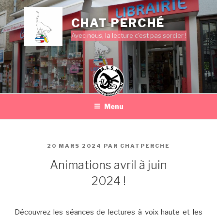
Aller
au
CHAT PERCHÉ
contenu
Avec nous, la lecture c'est pas sorcier !
principal
Menu
PUBLIÉ
20 MARS 2024
PAR
CHATPERCHE
LE
Animations avril à juin
2024 !
Découvrez les séances de lectures à voix haute et les