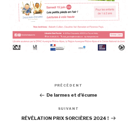
Navigation
PRÉCÉDENT
Article
de
précédent
De larmes et d’écume
l’article
SUIVANT
Article
suivant
RÉVÉLATION PRIX SORCIÈRES 2024 !