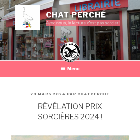
Aller
au
CHAT PERCHÉ
contenu
Avec nous, la lecture c'est pas sorcier !
principal
Menu
PUBLIÉ
28 MARS 2024
PAR
CHATPERCHE
LE
RÉVÉLATION PRIX
SORCIÈRES 2024 !