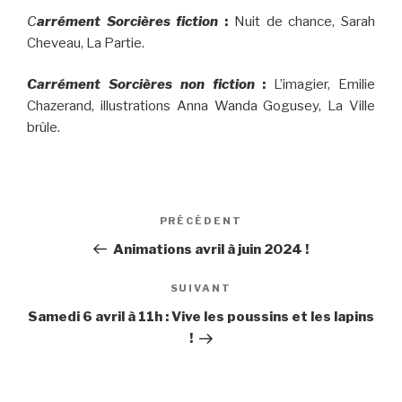
C
arrément Sorcières fiction
:
Nuit de chance, Sarah
Cheveau, La Partie.
Carrément Sorcières non fiction
:
L’imagier, Emilie
Chazerand, illustrations Anna Wanda Gogusey, La Ville
brûle.
Navigation
PRÉCÉDENT
Article
de
précédent
Animations avril à juin 2024 !
l’article
SUIVANT
Article
suivant
Samedi 6 avril à 11h : Vive les poussins et les lapins
!